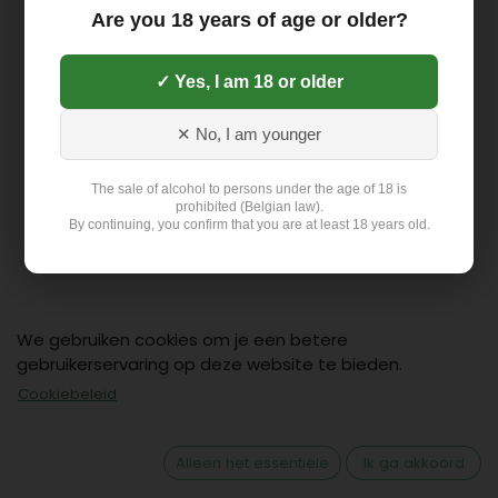
Are you 18 years of age or older?
✓ Yes, I am 18 or older
✕ No, I am younger
The sale of alcohol to persons under the age of 18 is
prohibited (Belgian law).
By continuing, you confirm that you are at least 18 years old.
We gebruiken cookies om je een betere
gebruikerservaring op deze website te bieden.
Cookiebeleid
Contact
Klant: +32 499 19 01 88
Alleen het essentiële
Ik ga akkoord
hello@flex-delivery.be
Flex-Delivery