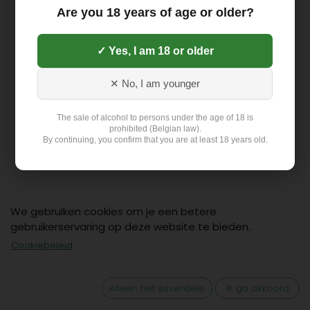
Are you 18 years of age or older?
✓ Yes, I am 18 or older
✕ No, I am younger
The sale of alcohol to persons under the age of 18 is
prohibited (Belgian law).
By continuing, you confirm that you are at least 18 years old.
We gebruiken cookies om je een betere
gebruikerservaring op deze website te bieden.
Contact
Cookiebeleid
Klant: +32 499 19 01 88
hello@flex-delivery.be
Alleen het essentiële
Ik ga akkoord
Flex-Delivery