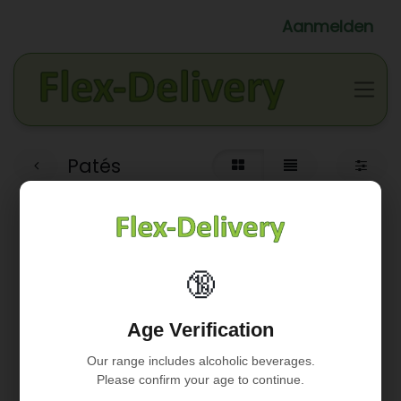
Aanmelden
Patés
🔞
Geen product gedefinieerd
Age Verification
Geen product gedefinieerd in de categorie "
WINKELS /
BIO ATELIER / Fruit & Groent.
".
Our range includes alcoholic beverages.
Please confirm your age to continue.