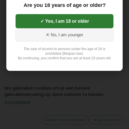
Are you 18 years of age or older?
✓ Yes, I am 18 or older
✕ No, I am younger
The sale of alcohol to persons under the age of 18 is
prohibited (Belgian law).
By continuing, you confirm that you are at least 18 years old.
We gebruiken cookies om je een betere
gebruikerservaring op deze website te bieden.
Contact
Cookiebeleid
Klant: +32 499 19 01 88
hello@flex-delivery.be
Alleen het essentiële
Ik ga akkoord
Flex-Delivery