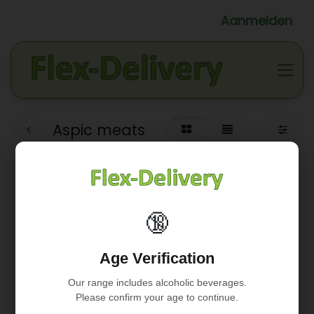
Aanmelden
Aspic meats
🔞
Geen product gedefinieerd
Age Verification
Geen product gedefinieerd in de categorie "
Grocery /
Onderhoud / Toilet
".
Our range includes alcoholic beverages.
Please confirm your age to continue.