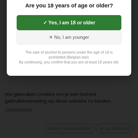
Are you 18 years of age or older?
✓ Yes, I am 18 or older
✕ No, I am younger
The sale of alcohol to persons under the age of 18 is
prohibited (Belgian law).
By continuing, you confirm that you are at least 18 years old.
We gebruiken cookies om je een betere
gebruikerservaring op deze website te bieden.
Contact
Cookiebeleid
Klant: +32 499 19 01 88
hello@flex-delivery.be
Alleen het essentiële
Ik ga akkoord
Flex-Delivery