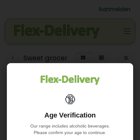
Aanmelden
Sweet grocer
🔞
Geen product gedefinieerd
Age Verification
Geen product gedefinieerd in de categorie "
WINKELS /
Fine Food Vanderperren / Sweet grocer
".
Our range includes alcoholic beverages.
Please confirm your age to continue.