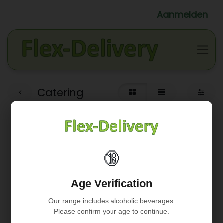
Aanmelden
Catering
🔞
Geen product gedefinieerd
Age Verification
Geen product gedefinieerd in de categorie "
WINKELS /
Slagerij Johan & Ria / Meat / Ready to cook
".
Our range includes alcoholic beverages.
Please confirm your age to continue.