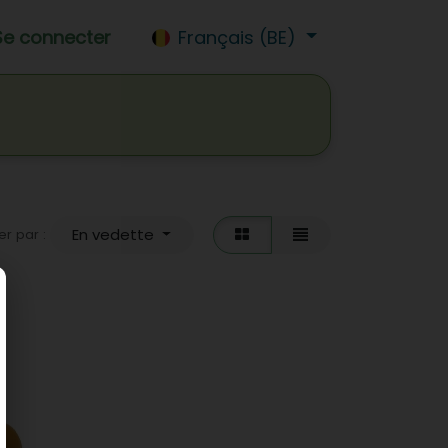
Se connecter
Français (BE)
das
Vins
Beers
Jobs
En vedette
er par :