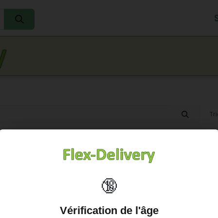
Accueil
L'eau
Lait
Œufs
Jus
So
Tri
es
🔞
Vérification de l'âge