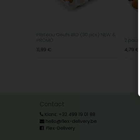
Plateau Oeufs BIO (30 pcs) NEW &
PROMO
2 pack
11,99
€
4,79
€
Contact
Klant: +32 499 19 01 88
hello@flex-delivery.be
Flex-Delivery