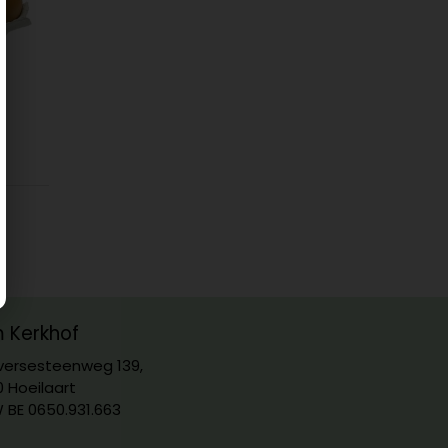
m Kerkhof
ersesteenweg 139,
0 Hoeilaart
 BE 0650.931.663