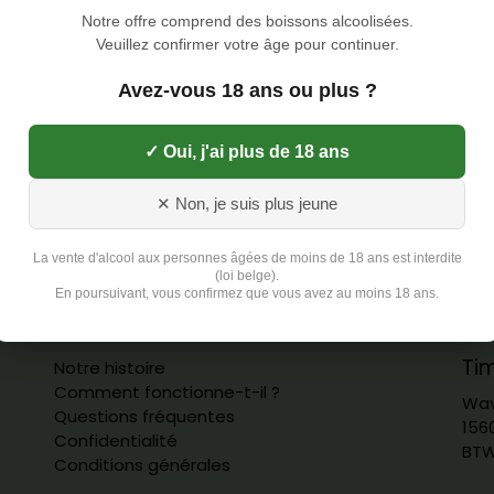
Notre offre comprend des boissons alcoolisées.
Veuillez confirmer votre âge pour continuer.
Avez-vous 18 ans ou plus ?
s of 6 bio eggs (2x6) PROMO
6 bio eggs
✓ Oui, j'ai plus de 18 ans
2,69
€
✕ Non, je suis plus jeune
La vente d'alcool aux personnes âgées de moins de 18 ans est interdite
(loi belge).
En poursuivant, vous confirmez que vous avez au moins 18 ans.
Ti
Notre histoire
Comment fonctionne-t-il ?
Wav
Questions fréquentes
156
Confidentialité
BTW
Conditions générales