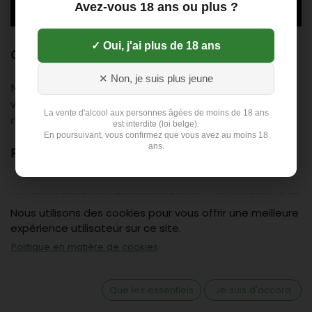
Avez-vous 18 ans ou plus ?
✓ Oui, j'ai plus de 18 ans
Comment fonctionne-t-il ?
✕ Non, je suis plus jeune
Nos produits de base sont des boissons en bouteilles de
verre, que vous pouvez compléter avec des œufs si
La vente d'alcool aux personnes âgées de moins de 18 ans
nécessaire.
est interdite (loi belge).
En poursuivant, vous confirmez que vous avez au moins 18
ans.
Région de livraison
Nous utilisons des cookies pour vous offrir une meilleure
expérience utilisateur sur ce site.
Politique en matière de cookies
Que les essentiels
Je suis d'accord