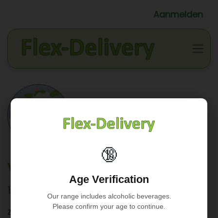
Aanmelden
🔞
Veelgestelde Vragen
Age Verification
1 Hoe werkt Flex-Delivery?
Our range includes alcoholic beverages.
Please confirm your age to continue.
Hoe werkt het?
Zie pagina -->