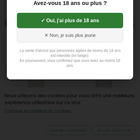
Avez-vous 18 ans ou plus ?
Ordal/Ginstberg eau plat
Ordal/Ginstberg eau
(6x1L)
pétillant (6x1L)
✓ Oui, j'ai plus de 18 ans
3,63
€
3,63
€
✕ Non, je suis plus jeune
La vente d'alcool aux personnes âgées de moins de 18 ans
est interdite (loi belge).
En poursuivant, vous confirmez que vous avez au moins 18
ans.
Nous utilisons des cookies pour vous offrir une meilleure
expérience utilisateur sur ce site.
Spa eau plat (6x1L)
Spa eau pétillant (6x1L)
Politique en matière de cookies
6,09
€
7,12
€
Que les essentiels
Je suis d'accord